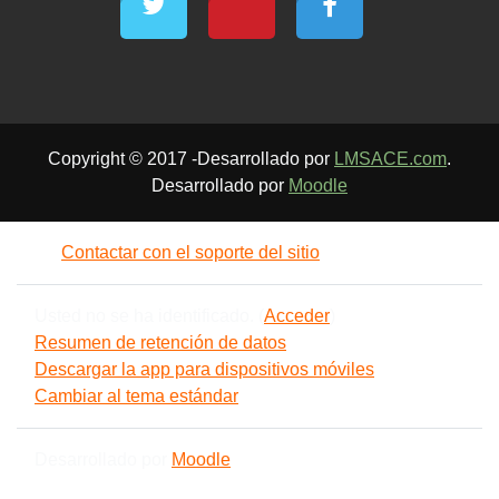
Copyright © 2017 -Desarrollado por
LMSACE.com
.
Desarrollado por
Moodle
Contactar con el soporte del sitio
Usted no se ha identificado. (
Acceder
)
Resumen de retención de datos
Descargar la app para dispositivos móviles
Cambiar al tema estándar
Desarrollado por
Moodle