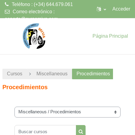
Teléfono : (+34) 644.679.061
Acceder
Correo electrónico :
soporte@cursomiva.com
Salta al contenido principal
Página Principal
Cursos
Miscellaneous
Procedimientos
Procedimientos
Categorías
Buscar cursos